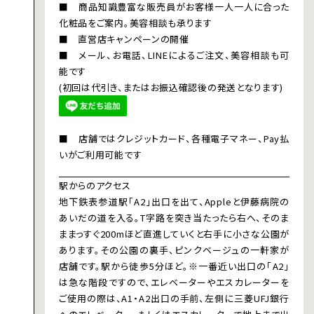
■ 商品知識豊富な販売員がお客様一人一人に合った
化粧品をご案内。美容相談も承ります
■ 直営店キャンペーンの開催
■ メール、お電話、LINEによるご注文、美容相談も可
能です
(初回は代引き、またはお振込確認後の発送となります)
■ 店舗ではクレジットカード、各種電子マネー、Pay払
いがご利用可能です
駅からのアクセス
地下鉄表参道駅「A2」出口を出て、Appleと伊藤病院の
あいだの道を入る。T字路を突き当たったら右へ、そのま
ままっすぐ200mほど直進していくと右手に小さな公園が
あります。その公園の裏手、ピンクベージュの一軒家が
店舗です。駅から徒歩5分ほど。※一番近い出口の「A2」
は急な階段ですので、エレベーターやエスカレーターを
ご使用の際は、A1・A2出口の手前、左側に三菱UFJ銀行