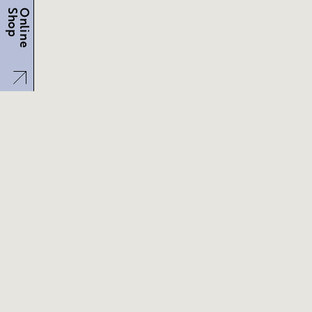
Shop
Online
Brand
Company
History
Store
News
Report
Seminar
Contact